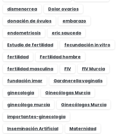
dismenorrea
Dolor ovarios
donación de óvulos
embarazo
endometriosis
eric saucedo
Estudio de fertilidad
fecundación in vitro
fertilidad
Fertilidad hombre
fertilidad masculina
FIV
FIV Murcia
fundación imar
Gardnerella vaginalis
ginecologia
Ginecólogas Murcia
ginecólogo murcia
Ginecólogos Murcia
importantes-ginecologia
Inseminación Artificial
Maternidad