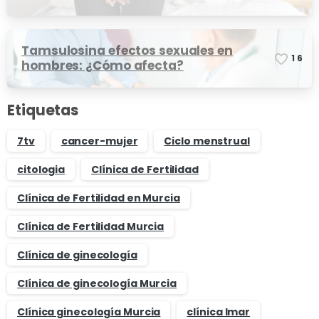
Tamsulosina efectos sexuales en
1
6
hombres: ¿Cómo afecta?
Etiquetas
7tv
cancer-mujer
Ciclo menstrual
citologia
Clínica de Fertilidad
Clínica de Fertilidad en Murcia
Clínica de Fertilidad Murcia
Clínica de ginecología
Clínica de ginecología Murcia
Clínica ginecología Murcia
clínica Imar