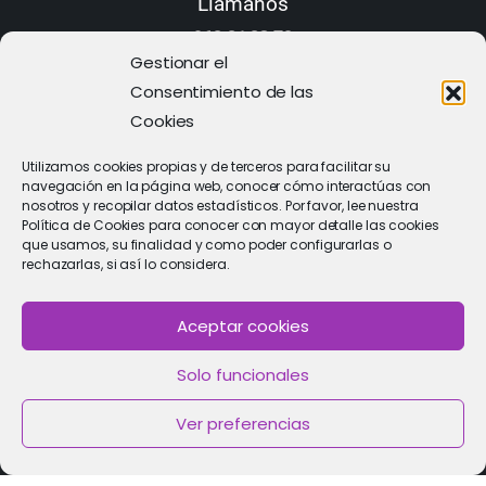
Llámanos
968 21 23 70
Gestionar el
Consentimiento de las
Cookies
Utilizamos cookies propias y de terceros para facilitar su
navegación en la página web, conocer cómo interactúas con
nosotros y recopilar datos estadísticos. Por favor, lee nuestra
Política de Cookies para conocer con mayor detalle las cookies
que usamos, su finalidad y como poder configurarlas o
rechazarlas, si así lo considera.
Aceptar cookies
PIDE CITA
Solo funcionales
Solicitar cita con un especialista
Ver preferencias