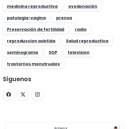
medicina reproductiva
ovodonación
patologia-vagina
prensa
Preservación de fertilidad
radio
reproduccion asistida
Salud reproductiva
seminograma
SOP
television
trastornos menstruales
Síguenos
Anterior