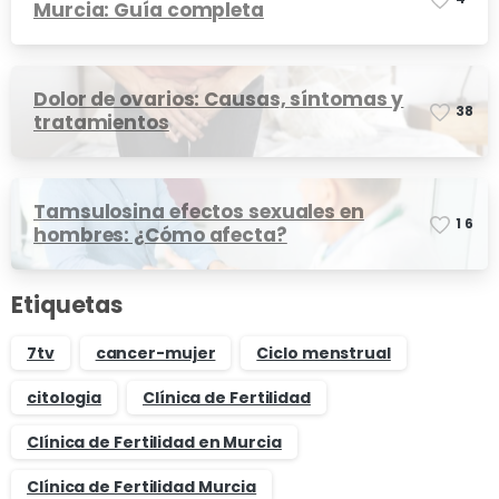
Murcia: Guía completa
Dolor de ovarios: Causas, síntomas y
3
8
tratamientos
Tamsulosina efectos sexuales en
1
6
hombres: ¿Cómo afecta?
Etiquetas
7tv
cancer-mujer
Ciclo menstrual
citologia
Clínica de Fertilidad
Clínica de Fertilidad en Murcia
Clínica de Fertilidad Murcia