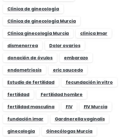
Clínica de ginecología
Clínica de ginecología Murcia
Clínica ginecología Murcia
clínica Imar
dismenorrea
Dolor ovarios
donación de óvulos
embarazo
endometriosis
eric saucedo
Estudio de fertilidad
fecundación in vitro
fertilidad
Fertilidad hombre
fertilidad masculina
FIV
FIV Murcia
fundación imar
Gardnerella vaginalis
ginecologia
Ginecólogas Murcia