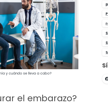
p
P
r
S
S
t
S
mía y cuándo se lleva a cabo?
rar el embarazo?