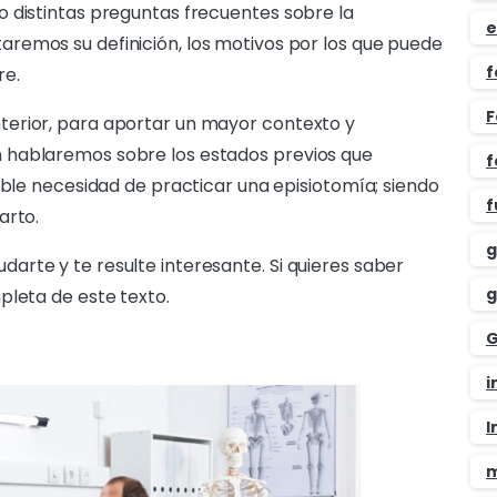
 distintas preguntas frecuentes sobre la
e
aremos su definición, los motivos por los que puede
f
re.
F
terior, para aportar un mayor contexto y
 hablaremos sobre los estados previos que
f
ible necesidad de practicar una episiotomía; siendo
f
arto.
g
rte y te resulte interesante. Si quieres saber
g
pleta de este texto.
G
i
I
m