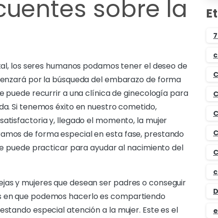
cuentes sobre la
E
7
c
vital, los seres humanos podamos tener el deseo de
C
comenzará por la búsqueda del embarazo de forma
se puede recurrir a una clínica de ginecología para
C
ida. Si tenemos éxito en nuestro cometido,
C
atisfactoria y, llegado el momento, la mujer
C
ramos de forma especial en esta fase, prestando
 se puede practicar para ayudar al nacimiento del
C
c
ejas y mujeres que desean ser padres o conseguir
D
as en que podemos hacerlo es compartiendo
estando especial atención a la mujer. Este es el
e