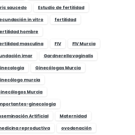
ric saucedo
Estudio de fertilidad
ecundación in vitro
fertilidad
ertilidad hombre
ertilidad masculina
FIV
FIV Murcia
undación imar
Gardnerella vaginalis
inecologia
Ginecólogas Murcia
inecólogo murcia
inecólogos Murcia
mportantes-ginecologia
nseminación Artificial
Maternidad
edicina reproductiva
ovodonación