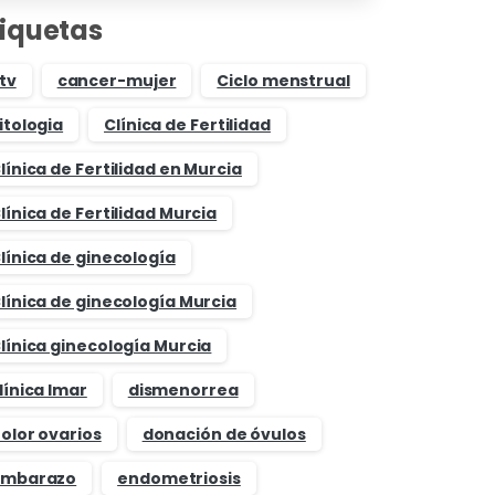
tiquetas
tv
cancer-mujer
Ciclo menstrual
itologia
Clínica de Fertilidad
línica de Fertilidad en Murcia
línica de Fertilidad Murcia
línica de ginecología
línica de ginecología Murcia
línica ginecología Murcia
línica Imar
dismenorrea
olor ovarios
donación de óvulos
mbarazo
endometriosis