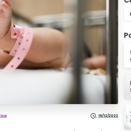
C
P
tiva
19/12/2022