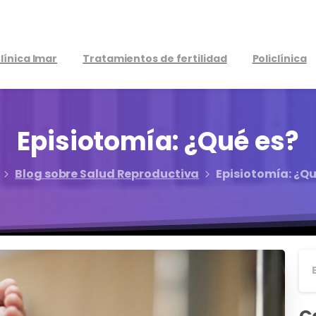
línica Imar
Tratamientos de fertilidad
Policlínica
Episiotomía:
¿Qué
es?
Blog sobre Salud Reproductiva
Episiotomía: ¿Qu