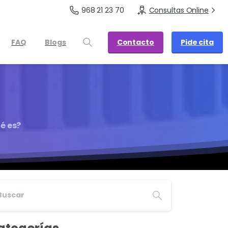
968 21 23 70
Consultas Online
Contacto
Pide cita
FAQ
Blogs
é es?