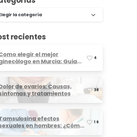
ategorías
Elegir la categoría
ost recientes
Como elegir el mejor
4
ginecólogo en Murcia: Guía
completa
Dolor de ovarios: Causas,
3
8
síntomas y tratamientos
Tamsulosina efectos
1
6
sexuales en hombres: ¿Cómo
afecta?