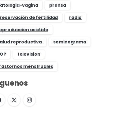
atologia-vagina
prensa
reservación de fertilidad
radio
eproduccion asistida
alud reproductiva
seminograma
OP
television
rastornos menstruales
íguenos