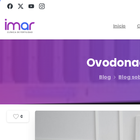
Inicio
C
Ovodona
Blog
Blog so
0