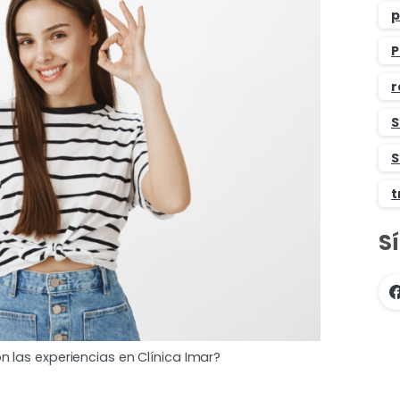
p
P
r
S
S
t
S
las experiencias en Clínica Imar?