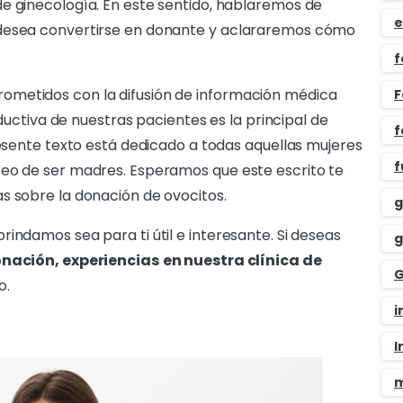
e ginecología. En este sentido, hablaremos de
e
 desea convertirse en donante y aclararemos cómo
f
ometidos con la difusión de información médica
F
oductiva de nuestras pacientes es la principal de
f
resente texto está dedicado a todas aquellas mujeres
f
seo de ser madres. Esperamos que este escrito te
s sobre la donación de ovocitos.
g
indamos sea para ti útil e interesante. Si deseas
g
nación, experiencias
en nuestra clínica de
G
o.
i
I
m