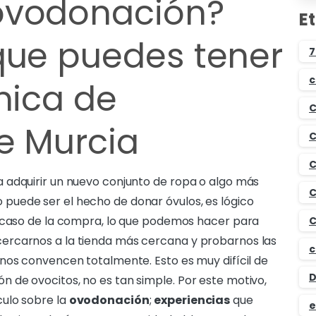
ovodonación?
E
que puedes tener
7
c
nica de
C
e Murcia
C
C
 adquirir un nuevo conjunto de ropa o algo más
C
uede ser el hecho de donar óvulos, es lógico
l caso de la compra, lo que podemos hacer para
C
ercarnos a la tienda más cercana y probarnos las
c
nos convencen totalmente. Esto es muy difícil de
D
 de ovocitos, no es tan simple. Por este motivo,
ulo sobre la
ovodonación
;
experiencias
que
e