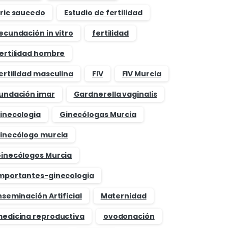
ric saucedo
Estudio de fertilidad
ecundación in vitro
fertilidad
ertilidad hombre
ertilidad masculina
FIV
FIV Murcia
undación imar
Gardnerella vaginalis
inecologia
Ginecólogas Murcia
inecólogo murcia
inecólogos Murcia
mportantes-ginecologia
nseminación Artificial
Maternidad
edicina reproductiva
ovodonación