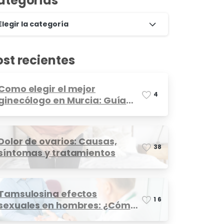
ategorías
Elegir la categoría
ost recientes
Como elegir el mejor
4
ginecólogo en Murcia: Guía
completa
Dolor de ovarios: Causas,
3
8
síntomas y tratamientos
Tamsulosina efectos
1
6
sexuales en hombres: ¿Cómo
afecta?