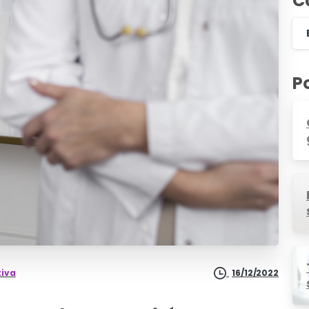
C
P
tiva
16/12/2022