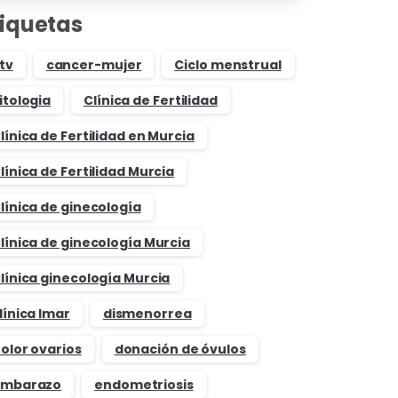
tiquetas
tv
cancer-mujer
Ciclo menstrual
itologia
Clínica de Fertilidad
línica de Fertilidad en Murcia
línica de Fertilidad Murcia
línica de ginecología
línica de ginecología Murcia
línica ginecología Murcia
línica Imar
dismenorrea
olor ovarios
donación de óvulos
mbarazo
endometriosis