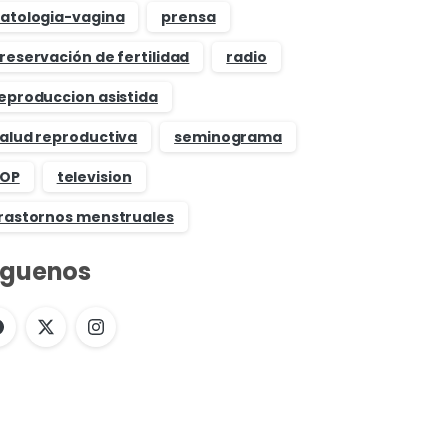
atologia-vagina
prensa
reservación de fertilidad
radio
eproduccion asistida
alud reproductiva
seminograma
OP
television
rastornos menstruales
íguenos