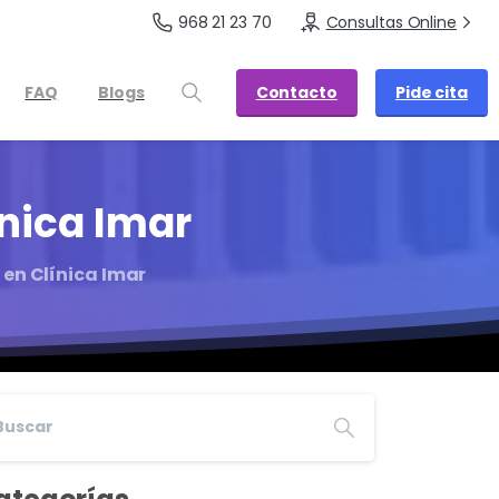
968 21 23 70
Consultas Online
Contacto
Pide cita
FAQ
Blogs
ínica
Imar
en Clínica Imar