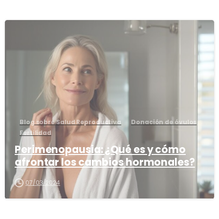
0
Blog sobre Salud Reproductiva
Donación de óvulos
Fertilidad
Perimenopausia: ¿Qué es y cómo
afrontar los cambios hormonales?
07/03/2024