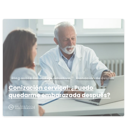
2
Blog sobre Salud Reproductiva
Donación de óvulos
Conización cervical: ¿Puedo
quedarme embarazada después?
05/03/2024