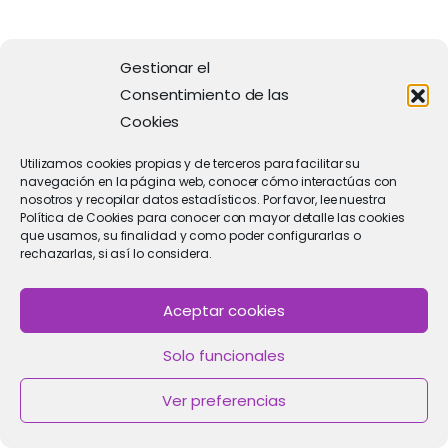
Gestionar el
เว็บตรงฝากถอนง่าย
Consentimiento de las
02/04/2026
Cookies
… [Trackback]
Utilizamos cookies propias y de terceros para facilitar su
navegación en la página web, conocer cómo interactúas con
[…] Here you can find 65955 additional Info on
nosotros y recopilar datos estadísticos. Por favor, lee nuestra
Política de Cookies para conocer con mayor detalle las cookies
that Topic: clinicaimar.com/implante-
que usamos, su finalidad y como poder configurarlas o
subdermico-anticonceptivo-efectividad/ […]
rechazarlas, si así lo considera.
Aceptar cookies
Solo funcionales
switching
Ver preferencias
14/03/2026
… [Trackback]