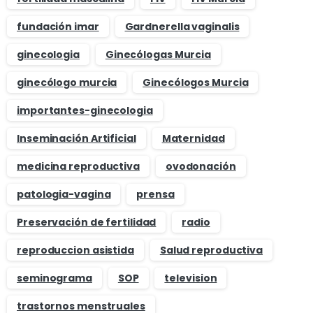
fundación imar
Gardnerella vaginalis
ginecologia
Ginecólogas Murcia
ginecólogo murcia
Ginecólogos Murcia
importantes-ginecologia
Inseminación Artificial
Maternidad
medicina reproductiva
ovodonación
patologia-vagina
prensa
Preservación de fertilidad
radio
reproduccion asistida
Salud reproductiva
seminograma
SOP
television
trastornos menstruales