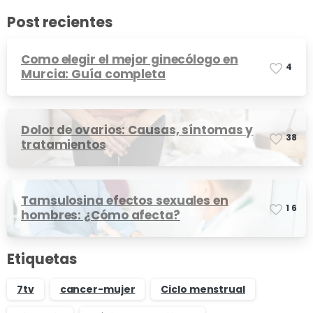
Post recientes
Como elegir el mejor ginecólogo en
4
Murcia: Guía completa
Dolor de ovarios: Causas, síntomas y
3
8
tratamientos
Tamsulosina efectos sexuales en
1
6
hombres: ¿Cómo afecta?
Etiquetas
7tv
cancer-mujer
Ciclo menstrual