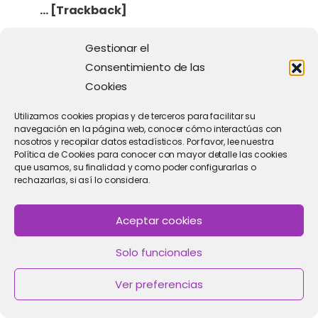
… [Trackback]
[…] Here you can find 1059 additional Info on
Gestionar el
that Topic: clinicaimar.com/ganacia-ideal-
Consentimiento de las
peso-embarazo/ […]
Cookies
Utilizamos cookies propias y de terceros para facilitar su
navegación en la página web, conocer cómo interactúas con
nosotros y recopilar datos estadísticos. Por favor, lee nuestra
Política de Cookies para conocer con mayor detalle las cookies
Thermage
que usamos, su finalidad y como poder configurarlas o
rechazarlas, si así lo considera.
04/02/2026
… [Trackback]
Aceptar cookies
[…] Read More on to that Topic:
Solo funcionales
clinicaimar.com/ganacia-ideal-peso-
embarazo/ […]
Ver preferencias