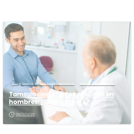
1
6
Blog sobre Salud Reproductiva
Factor Masculino
Tamsulosina efectos sexuales en
hombres: ¿Cómo afecta?
06/11/2025