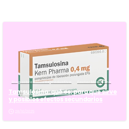
5
Blog sobre Salud Reproductiva
Factor Masculino
Tamsulosina: qué es, para qué sirve
y posibles efectos secundarios
28/10/2025