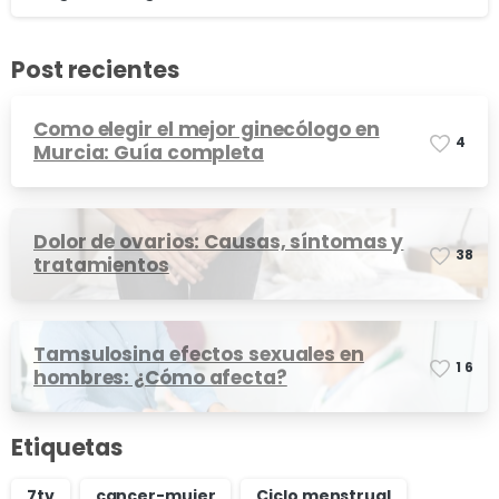
Post recientes
Como elegir el mejor ginecólogo en
4
Murcia: Guía completa
Dolor de ovarios: Causas, síntomas y
3
8
tratamientos
Tamsulosina efectos sexuales en
1
6
hombres: ¿Cómo afecta?
Etiquetas
7tv
cancer-mujer
Ciclo menstrual