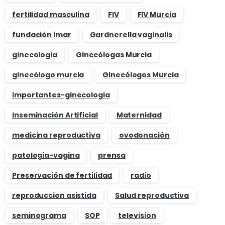
fertilidad masculina
FIV
FIV Murcia
fundación imar
Gardnerella vaginalis
ginecologia
Ginecólogas Murcia
ginecólogo murcia
Ginecólogos Murcia
importantes-ginecologia
Inseminación Artificial
Maternidad
medicina reproductiva
ovodonación
patologia-vagina
prensa
Preservación de fertilidad
radio
reproduccion asistida
Salud reproductiva
seminograma
SOP
television