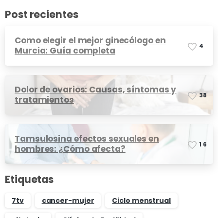
Post recientes
Como elegir el mejor ginecólogo en
4
Murcia: Guía completa
Dolor de ovarios: Causas, síntomas y
3
8
tratamientos
Tamsulosina efectos sexuales en
1
6
hombres: ¿Cómo afecta?
Etiquetas
7tv
cancer-mujer
Ciclo menstrual