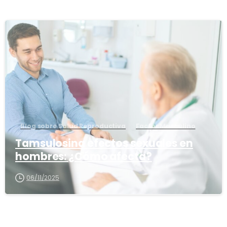
1
6
Blog sobre Salud Reproductiva
Factor Masculino
Tamsulosina efectos sexuales en
hombres: ¿Cómo afecta?
06/11/2025