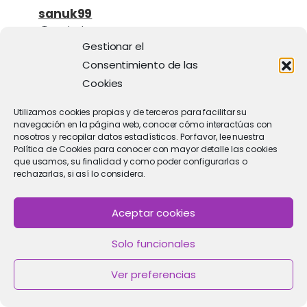
sanuk99
20/03/2026
Gestionar el
… [Trackback]
Consentimiento de las
Cookies
[…] Read More here to that Topic:
clinicaimar.com/minifiv-diferencias-con-
Utilizamos cookies propias y de terceros para facilitar su
respecto-a-fiv/ […]
navegación en la página web, conocer cómo interactúas con
nosotros y recopilar datos estadísticos. Por favor, lee nuestra
Política de Cookies para conocer con mayor detalle las cookies
que usamos, su finalidad y como poder configurarlas o
rechazarlas, si así lo considera.
sp2s
Aceptar cookies
13/03/2026
Solo funcionales
… [Trackback]
Ver preferencias
[…] Information on that Topic:
clinicaimar.com/minifiv-diferencias-con-