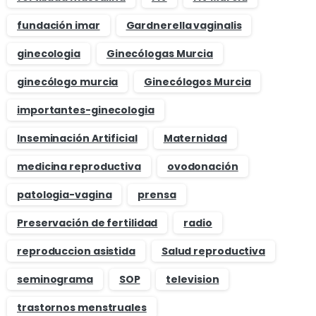
fundación imar
Gardnerella vaginalis
ginecologia
Ginecólogas Murcia
ginecólogo murcia
Ginecólogos Murcia
importantes-ginecologia
Inseminación Artificial
Maternidad
medicina reproductiva
ovodonación
patologia-vagina
prensa
Preservación de fertilidad
radio
reproduccion asistida
Salud reproductiva
seminograma
SOP
television
trastornos menstruales