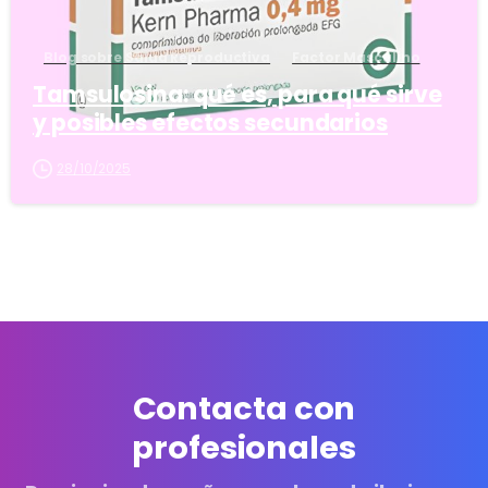
Blog sobre Salud Reproductiva
Factor Masculino
Tamsulosina: qué es, para qué sirve
y posibles efectos secundarios
28/10/2025
Contacta con
profesionales