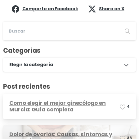
Comparte en Facebook
Share on X
Categorías
Elegir la categoría
Post recientes
Como elegir el mejor ginecólogo en
4
Murcia: Guía completa
Dolor de ovarios: Causas, síntomas y
3
8