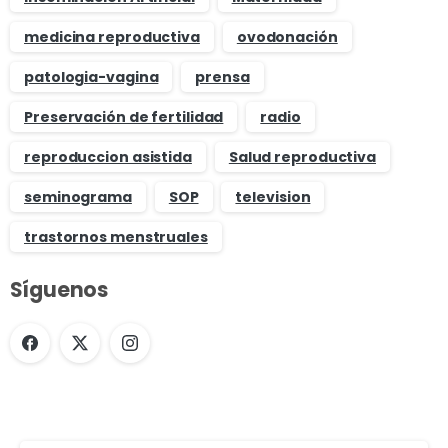
medicina reproductiva
ovodonación
patologia-vagina
prensa
Preservación de fertilidad
radio
reproduccion asistida
Salud reproductiva
seminograma
SOP
television
trastornos menstruales
Síguenos