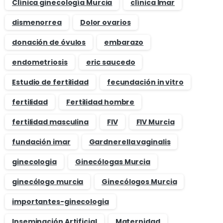
Clínica ginecología Murcia
clínica Imar
dismenorrea
Dolor ovarios
donación de óvulos
embarazo
endometriosis
eric saucedo
Estudio de fertilidad
fecundación in vitro
fertilidad
Fertilidad hombre
fertilidad masculina
FIV
FIV Murcia
fundación imar
Gardnerella vaginalis
ginecologia
Ginecólogas Murcia
ginecólogo murcia
Ginecólogos Murcia
importantes-ginecologia
Inseminación Artificial
Maternidad