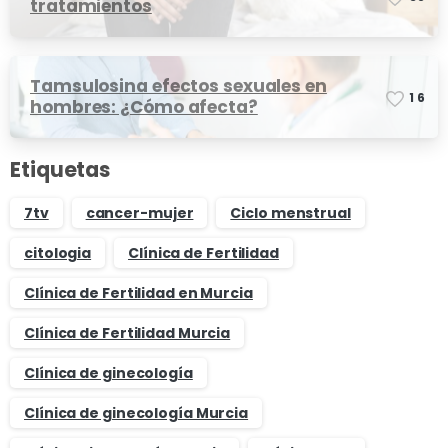
tratamientos
Tamsulosina efectos sexuales en
1
6
hombres: ¿Cómo afecta?
Etiquetas
7tv
cancer-mujer
Ciclo menstrual
citologia
Clínica de Fertilidad
Clínica de Fertilidad en Murcia
Clínica de Fertilidad Murcia
Clínica de ginecología
Clínica de ginecología Murcia