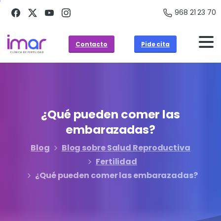
968 21 23 70
Contacto
Pide cita
¿Qué
pueden
comer
las
embarazadas?
Blog
Blog sobre Salud Reproductiva
Fertilidad
¿Qué pueden comer las embarazadas?