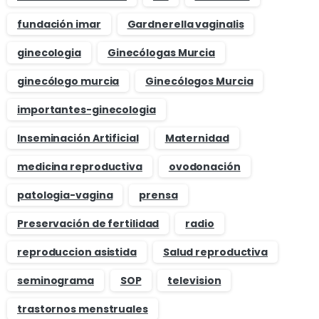
fundación imar
Gardnerella vaginalis
ginecologia
Ginecólogas Murcia
ginecólogo murcia
Ginecólogos Murcia
importantes-ginecologia
Inseminación Artificial
Maternidad
medicina reproductiva
ovodonación
patologia-vagina
prensa
Preservación de fertilidad
radio
reproduccion asistida
Salud reproductiva
seminograma
SOP
television
trastornos menstruales