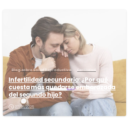
1
Blog sobre Salud Reproductiva
Fertilidad
Infertilidad secundaria: ¿Por qué
cuesta más quedarse embarazada
del segundo hijo?
27/01/2025