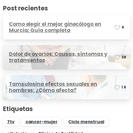
Post recientes
Como elegir el mejor ginecólogo en
4
Murcia: Guía completa
Dolor de ovarios: Causas, síntomas y
3
8
tratamientos
Tamsulosina efectos sexuales en
1
6
hombres: ¿Cómo afecta?
Etiquetas
7tv
cancer-mujer
Ciclo menstrual