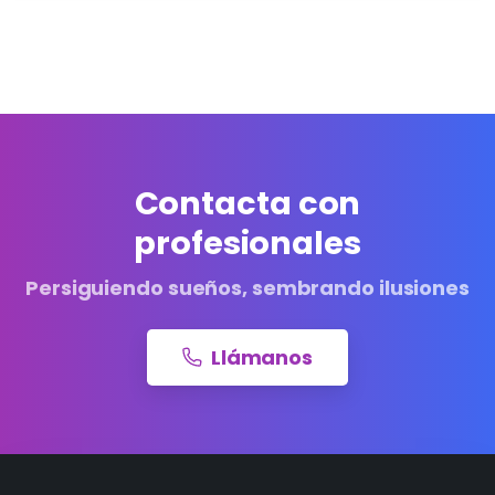
Contacta con
profesionales
Persiguiendo sueños, sembrando ilusiones
Llámanos