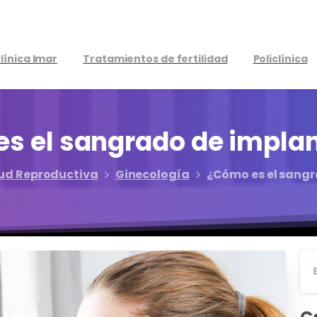
línica Imar
Tratamientos de fertilidad
Policlínica
es
el
sangrado
de
implan
lud Reproductiva
Ginecología
¿Cómo es el sang