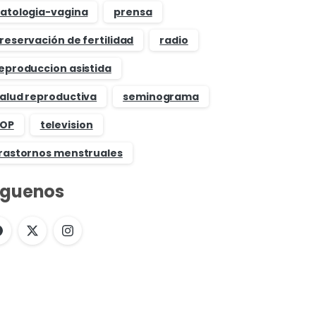
atologia-vagina
prensa
reservación de fertilidad
radio
eproduccion asistida
alud reproductiva
seminograma
OP
television
rastornos menstruales
íguenos