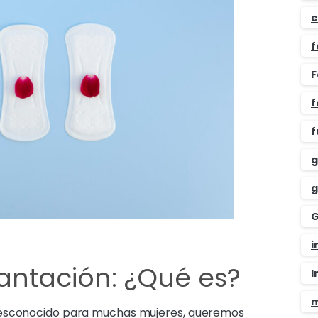
e
f
F
f
f
g
g
G
i
antación: ¿Qué es?
I
m
desconocido para muchas mujeres, queremos