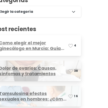
ategorías
Elegir la categoría
ost recientes
Como elegir el mejor
4
ginecólogo en Murcia: Guía
completa
Dolor de ovarios: Causas,
3
8
síntomas y tratamientos
Tamsulosina efectos
1
6
sexuales en hombres: ¿Cómo
afecta?