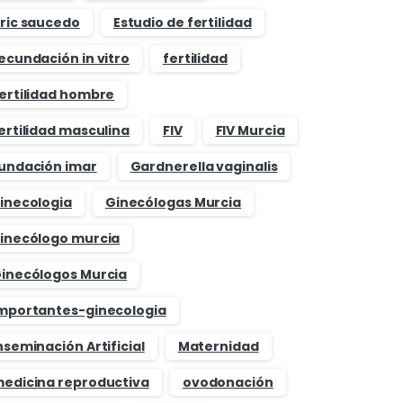
ric saucedo
Estudio de fertilidad
ecundación in vitro
fertilidad
ertilidad hombre
ertilidad masculina
FIV
FIV Murcia
undación imar
Gardnerella vaginalis
inecologia
Ginecólogas Murcia
inecólogo murcia
inecólogos Murcia
mportantes-ginecologia
nseminación Artificial
Maternidad
edicina reproductiva
ovodonación