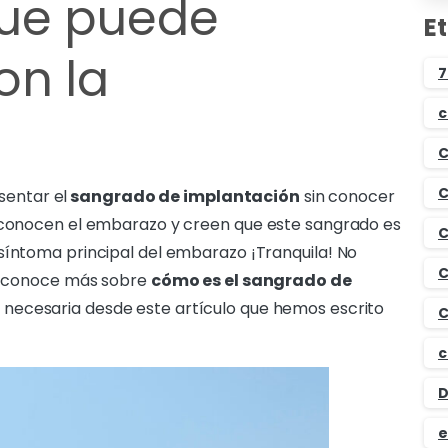
que puede
E
on la
7
c
n
C
C
entar el
sangrado de implantación
sin conocer
esconocen el embarazo y creen que este sangrado es
C
síntoma principal del embarazo ¡Tranquila! No
C
n, conoce más sobre
cómo es el sangrado de
 necesaria desde este artículo que hemos escrito
C
c
D
e