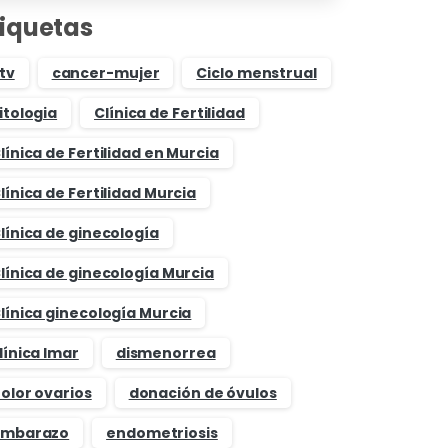
tiquetas
tv
cancer-mujer
Ciclo menstrual
itologia
Clínica de Fertilidad
línica de Fertilidad en Murcia
línica de Fertilidad Murcia
línica de ginecología
línica de ginecología Murcia
línica ginecología Murcia
línica Imar
dismenorrea
olor ovarios
donación de óvulos
mbarazo
endometriosis