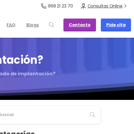
968 21 23 70
Consultas Online
Contacto
Pide cita
FAQ
Blogs
tación?
rado de implantación?