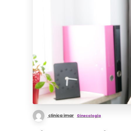
clinica imar
Ginecología