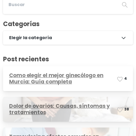
Categorías
Elegir la categoría
Post recientes
Como elegir el mejor ginecólogo en
4
Murcia: Guía completa
Dolor de ovarios: Causas, síntomas y
3
8
tratamientos