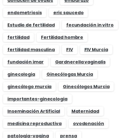
donación de óvulos
embarazo
endometriosis
eric saucedo
Estudio de fertilidad
fecundación in vitro
fertilidad
Fertilidad hombre
fertilidad masculina
FIV
FIV Murcia
fundación imar
Gardnerella vaginalis
ginecologia
Ginecólogas Murcia
ginecólogo murcia
Ginecólogos Murcia
importantes-ginecologia
Inseminación Artificial
Maternidad
medicina reproductiva
ovodonación
patologia-vagina
prensa