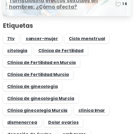
Tamsulosina efectos sexuales en
1
6
hombres: ¿Cómo afecta?
Etiquetas
7tv
cancer-mujer
Ciclo menstrual
citologia
Clínica de Fertilidad
Clínica de Fertilidad en Murcia
Clínica de Fertilidad Murcia
Clínica de ginecología
Clínica de ginecología Murcia
Clínica ginecología Murcia
clínica Imar
dismenorrea
Dolor ovarios