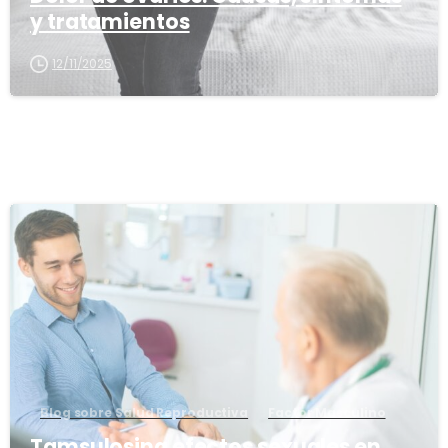
y tratamientos
12/11/2025
1
6
Blog sobre Salud Reproductiva
Factor Masculino
Tamsulosina efectos sexuales en