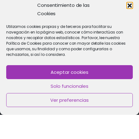
Consentimiento de las
Cookies
Utilizamos cookies propias y de terceros para facilitar su
navegación en la página web, conocer cómo interactúas con
nosotros y recopilar datos estadísticos. Por favor, lee nuestra
Política de Cookies para conocer con mayor detalle las cookies
que usamos, su finalidad y como poder configurarlas o
rechazarlas, si así lo considera.
Aceptar cookies
PIDE CITA
Solo funcionales
Solicitar cita con un especialista
Ver preferencias
Política de Cookies
|
Política de privacidad
|
Aviso Legal
2021 © Clínica de Fertilidad Imar