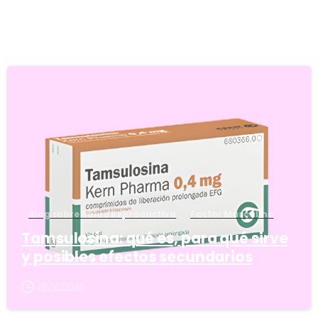
5
Blog sobre Salud Reproductiva
Factor Masculino
Tamsulosina: qué es, para qué sirve
y posibles efectos secundarios
28/10/2025