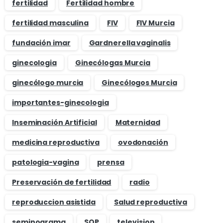
fertilidad
Fertilidad hombre
fertilidad masculina
FIV
FIV Murcia
fundación imar
Gardnerella vaginalis
ginecologia
Ginecólogas Murcia
ginecólogo murcia
Ginecólogos Murcia
importantes-ginecologia
Inseminación Artificial
Maternidad
medicina reproductiva
ovodonación
patologia-vagina
prensa
Preservación de fertilidad
radio
reproduccion asistida
Salud reproductiva
seminograma
SOP
television