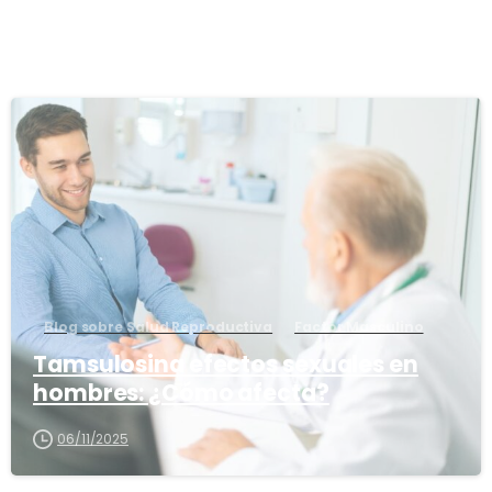
1
6
Blog sobre Salud Reproductiva
Factor Masculino
Tamsulosina efectos sexuales en
hombres: ¿Cómo afecta?
06/11/2025