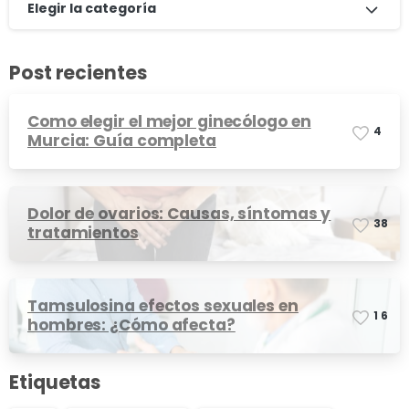
Elegir la categoría
Post recientes
Como elegir el mejor ginecólogo en
4
Murcia: Guía completa
Dolor de ovarios: Causas, síntomas y
3
8
tratamientos
Tamsulosina efectos sexuales en
1
6
hombres: ¿Cómo afecta?
Etiquetas