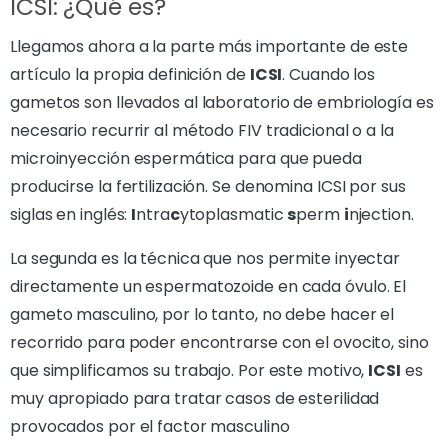
ICSI: ¿Qué es?
Llegamos ahora a la parte más importante de este
artículo la propia definición de
ICSI
. Cuando los
gametos son llevados al laboratorio de embriología es
necesario recurrir al método FIV tradicional o a la
microinyección espermática para que pueda
producirse la fertilización. Se denomina ICSI por sus
siglas en inglés:
I
ntra
c
ytoplasmatic
s
perm
i
njection.
La segunda es la técnica que nos permite inyectar
directamente un espermatozoide en cada óvulo. El
gameto masculino, por lo tanto, no debe hacer el
recorrido para poder encontrarse con el ovocito, sino
que simplificamos su trabajo. Por este motivo,
ICSI
es
muy apropiado para tratar casos de esterilidad
provocados por el factor masculino