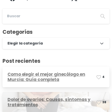
Categorías
Elegir la categoría
Post recientes
Como elegir el mejor ginecólogo en
4
Murcia: Guía completa
Dolor de ovarios: Causas, síntomas y
3
8
tratamientos