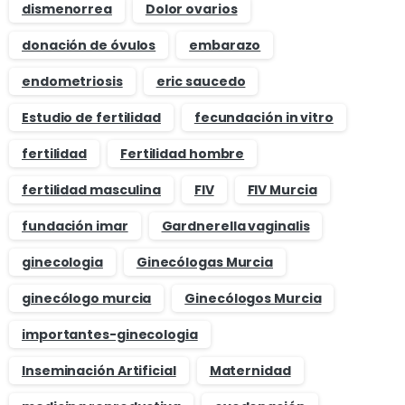
dismenorrea
Dolor ovarios
donación de óvulos
embarazo
endometriosis
eric saucedo
Estudio de fertilidad
fecundación in vitro
fertilidad
Fertilidad hombre
fertilidad masculina
FIV
FIV Murcia
fundación imar
Gardnerella vaginalis
ginecologia
Ginecólogas Murcia
ginecólogo murcia
Ginecólogos Murcia
importantes-ginecologia
Inseminación Artificial
Maternidad