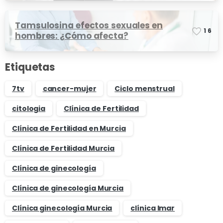
Tamsulosina efectos sexuales en
1
6
hombres: ¿Cómo afecta?
Etiquetas
7tv
cancer-mujer
Ciclo menstrual
citologia
Clínica de Fertilidad
Clínica de Fertilidad en Murcia
Clínica de Fertilidad Murcia
Clínica de ginecología
Clínica de ginecología Murcia
Clínica ginecología Murcia
clínica Imar