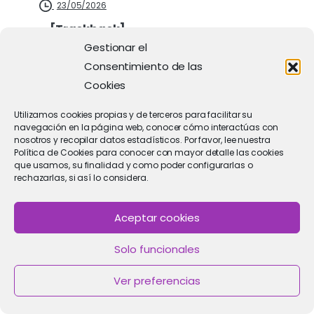
23/05/2026
… [Trackback]
Gestionar el
[…] Find More on on that Topic:
Consentimiento de las
clinicaimar.com/icsi-que-es/ […]
Cookies
Utilizamos cookies propias y de terceros para facilitar su
navegación en la página web, conocer cómo interactúas con
nosotros y recopilar datos estadísticos. Por favor, lee nuestra
Política de Cookies para conocer con mayor detalle las cookies
สล็อต
que usamos, su finalidad y como poder configurarlas o
rechazarlas, si así lo considera.
09/05/2026
… [Trackback]
Aceptar cookies
[…] Information on that Topic:
Solo funcionales
clinicaimar.com/icsi-que-es/ […]
Ver preferencias