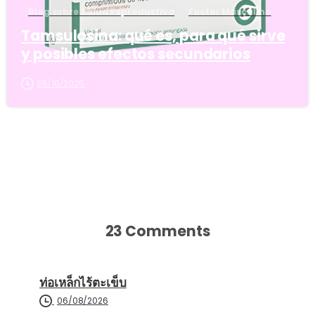
Blog sobre Salud Reproductiva
Factor Masculino
Tamsulosina: qué es, para qué sirve
y posibles efectos secundarios
28/10/2025
23 Comments
ท่อเหล็กไร้ตะเข็บ
06/08/2026