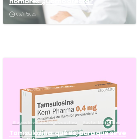
hombres: ¿Cómo afecta?
06/11/2025
5
Blog sobre Salud Reproductiva
Factor Masculino
Tamsulosina: qué es, para qué sirve