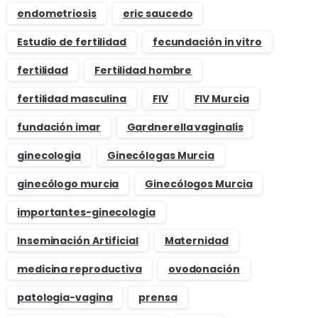
endometriosis
eric saucedo
Estudio de fertilidad
fecundación in vitro
fertilidad
Fertilidad hombre
fertilidad masculina
FIV
FIV Murcia
fundación imar
Gardnerella vaginalis
ginecologia
Ginecólogas Murcia
ginecólogo murcia
Ginecólogos Murcia
importantes-ginecologia
Inseminación Artificial
Maternidad
medicina reproductiva
ovodonación
patologia-vagina
prensa