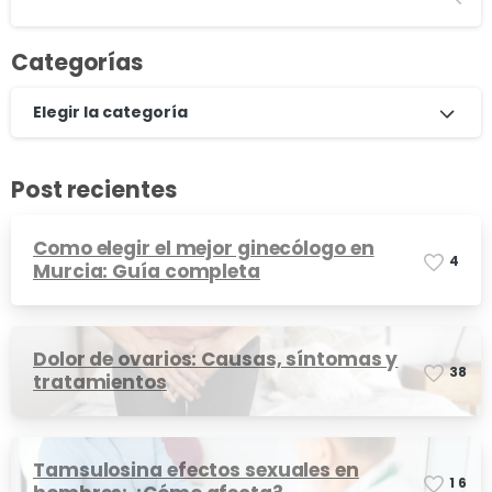
Categorías
Elegir la categoría
Post recientes
Como elegir el mejor ginecólogo en
4
Murcia: Guía completa
Dolor de ovarios: Causas, síntomas y
3
8
tratamientos
Tamsulosina efectos sexuales en
1
6