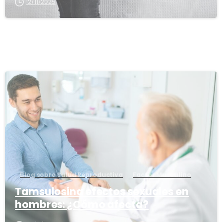
12/11/2025
1
6
Blog sobre Salud Reproductiva
Factor Masculino
Tamsulosina efectos sexuales en
hombres: ¿Cómo afecta?