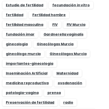
Estudio de fertilidad
fecundación in vitro
fertilidad
Fertilidad hombre
fertilidad masculina
FIV
FIV Murcia
fundación imar
Gardnerella vaginalis
ginecologia
Ginecólogas Murcia
ginecólogo murcia
Ginecólogos Murcia
importantes-ginecologia
Inseminación Artificial
Maternidad
medicina reproductiva
ovodonación
patologia-vagina
prensa
Preservación de fertilidad
radio