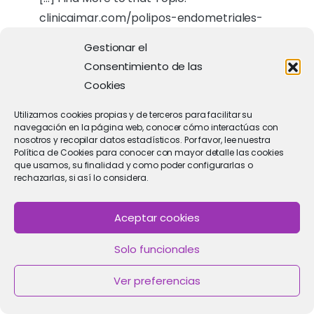
clinicaimar.com/polipos-endometriales-
que-son/ […]
Gestionar el
Consentimiento de las
Cookies
Utilizamos cookies propias y de terceros para facilitar su
เว็บตรงฝากถอนง่าย
navegación en la página web, conocer cómo interactúas con
07/05/2026
nosotros y recopilar datos estadísticos. Por favor, lee nuestra
Política de Cookies para conocer con mayor detalle las cookies
… [Trackback]
que usamos, su finalidad y como poder configurarlas o
rechazarlas, si así lo considera.
[…] Info on that Topic:
clinicaimar.com/polipos-endometriales-
Aceptar cookies
que-son/ […]
Solo funcionales
Ver preferencias