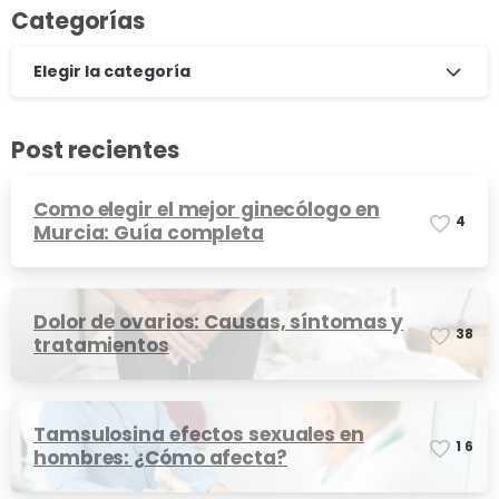
Categorías
Elegir la categoría
Post recientes
Como elegir el mejor ginecólogo en
4
Murcia: Guía completa
Dolor de ovarios: Causas, síntomas y
3
8
tratamientos
Tamsulosina efectos sexuales en
1
6
hombres: ¿Cómo afecta?