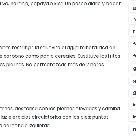
 uva, naranja, papaya o kiwi. Un paseo diario y beber
e
f
F
f
bes restringir la sal, evita el agua mineral rica en
e carbono como pan o cereales. Sustituye los fritos
f
 las piernas. No permanezcas más de 2 horas
g
g
G
i
piernas, descansa con las piernas elevadas y camina
Haz ejercicios circulatorios con los pies: puntas
I
la derecha e izquierda.
m