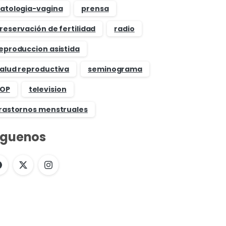
atologia-vagina
prensa
reservación de fertilidad
radio
eproduccion asistida
alud reproductiva
seminograma
OP
television
rastornos menstruales
íguenos