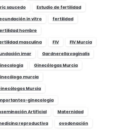
ric saucedo
Estudio de fertilidad
ecundación in vitro
fertilidad
ertilidad hombre
ertilidad masculina
FIV
FIV Murcia
undación imar
Gardnerella vaginalis
inecologia
Ginecólogas Murcia
inecólogo murcia
inecólogos Murcia
mportantes-ginecologia
nseminación Artificial
Maternidad
edicina reproductiva
ovodonación