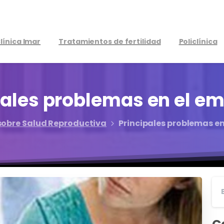
línica Imar
Tratamientos de fertilidad
Policlínica
pales
problemas
en
el
em
sobre Salud Reproductiva
Principales problemas e