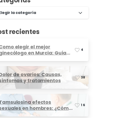
ategorías
Elegir la categoría
ost recientes
Como elegir el mejor
4
ginecólogo en Murcia: Guía
completa
Dolor de ovarios: Causas,
3
8
síntomas y tratamientos
Tamsulosina efectos
1
6
sexuales en hombres: ¿Cómo
afecta?