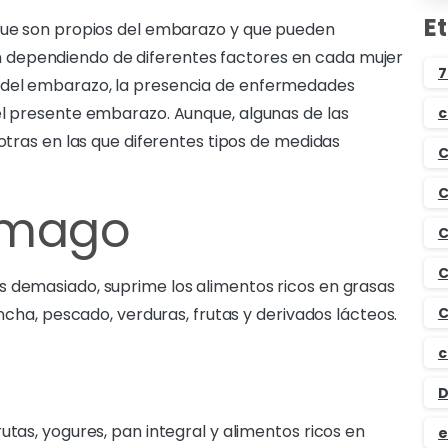
E
 que son propios del embarazo y que pueden
 dependiendo de diferentes factores en cada mujer
7
 del embarazo, la presencia de enfermedades
el presente embarazo. Aunque, algunas de las
c
 otras en las que diferentes tipos de medidas
C
C
ómago
C
C
s demasiado, suprime los alimentos ricos en grasas
ancha, pescado, verduras, frutas y derivados lácteos.
C
c
D
utas, yogures, pan integral y alimentos ricos en
e