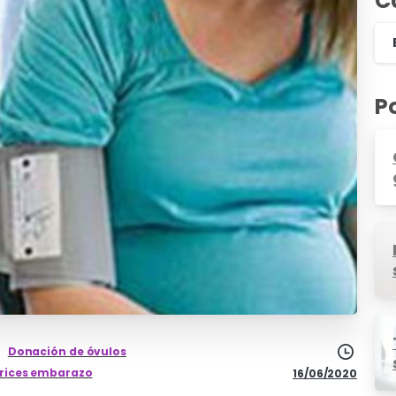
C
P
Donación de óvulos
rices embarazo
16/06/2020