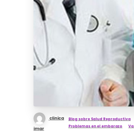
clinica
Blog sobre Salud Reproductiva
Problemas en el embarazo
Va
imar