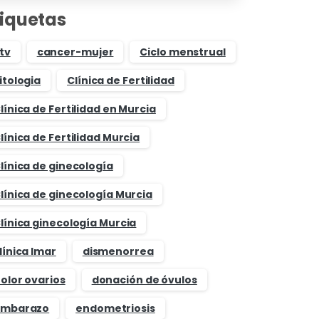
tiquetas
tv
cancer-mujer
Ciclo menstrual
itologia
Clínica de Fertilidad
línica de Fertilidad en Murcia
línica de Fertilidad Murcia
línica de ginecología
línica de ginecología Murcia
línica ginecología Murcia
línica Imar
dismenorrea
olor ovarios
donación de óvulos
mbarazo
endometriosis