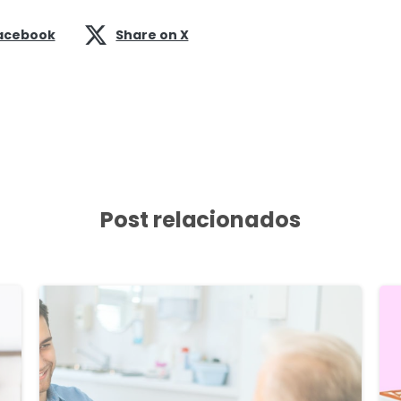
acebook
Share on X
Post relacionados
8
1
6