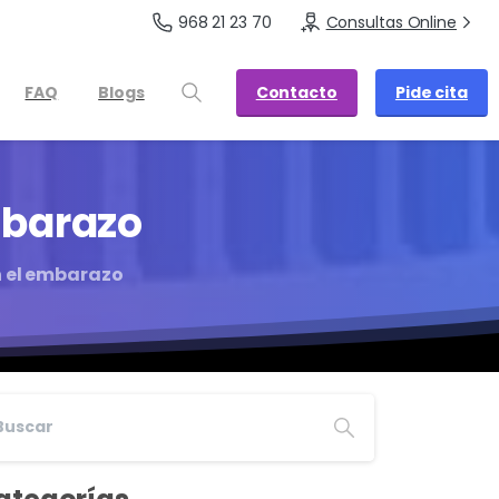
968 21 23 70
Consultas Online
Contacto
Pide cita
FAQ
Blogs
barazo
n el embarazo