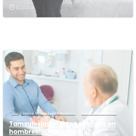
12/11/2025
1
6
Blog sobre Salud Reproductiva
Factor Masculino
Tamsulosina efectos sexuales en
hombres: ¿Cómo afecta?