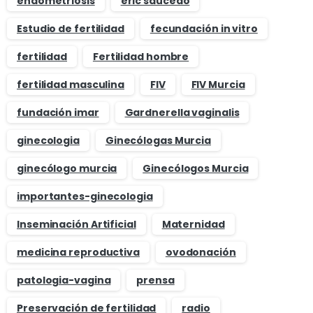
endometriosis
eric saucedo
Estudio de fertilidad
fecundación in vitro
fertilidad
Fertilidad hombre
fertilidad masculina
FIV
FIV Murcia
fundación imar
Gardnerella vaginalis
ginecologia
Ginecólogas Murcia
ginecólogo murcia
Ginecólogos Murcia
importantes-ginecologia
Inseminación Artificial
Maternidad
medicina reproductiva
ovodonación
patologia-vagina
prensa
Preservación de fertilidad
radio