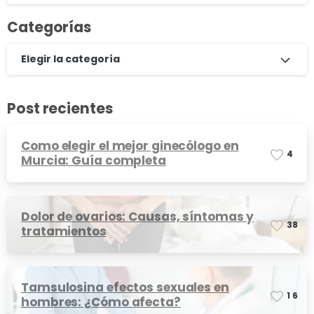
Categorías
Elegir la categoría
Post recientes
Como elegir el mejor ginecólogo en
4
Murcia: Guía completa
Dolor de ovarios: Causas, síntomas y
3
8
tratamientos
Tamsulosina efectos sexuales en
1
6
hombres: ¿Cómo afecta?