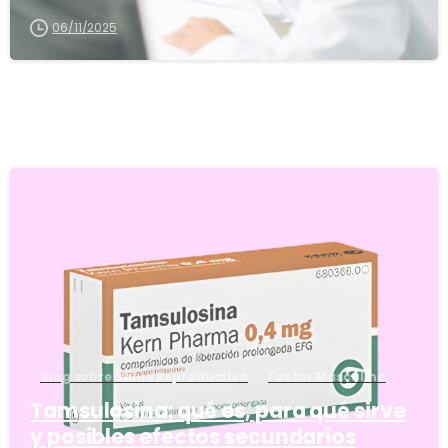
06/11/2025
5
Blog sobre Salud Reproductiva
Factor Masculino
Tamsulosina: qué es, para qué sirve
y posibles efectos secundarios