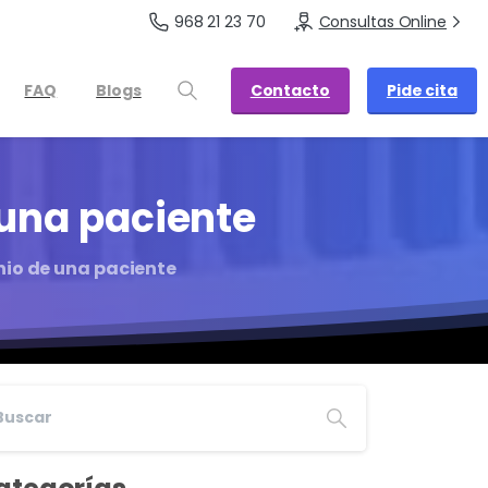
968 21 23 70
Consultas Online
Contacto
Pide cita
FAQ
Blogs
una
paciente
io de una paciente