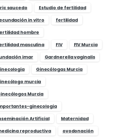
ric saucedo
Estudio de fertilidad
ecundación in vitro
fertilidad
ertilidad hombre
ertilidad masculina
FIV
FIV Murcia
undación imar
Gardnerella vaginalis
inecologia
Ginecólogas Murcia
inecólogo murcia
inecólogos Murcia
mportantes-ginecologia
nseminación Artificial
Maternidad
edicina reproductiva
ovodonación