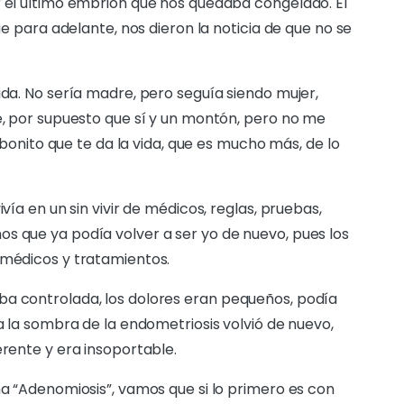
r el último embrión que nos quedaba congelado. El
fue para adelante, nos dieron la noticia de que no se
ida. No sería madre, pero seguía siendo mujer,
ré, por supuesto que sí y un montón, pero no me
o bonito que te da la vida, que es mucho más, de lo
vía en un sin vivir de médicos, reglas, pruebas,
s que ya podía volver a ser yo de nuevo, pues los
 médicos y tratamientos.
ba controlada, los dolores eran pequeños, podía
ía la sombra de la endometriosis volvió de nuevo,
erente y era insoportable.
na “Adenomiosis”, vamos que si lo primero es con