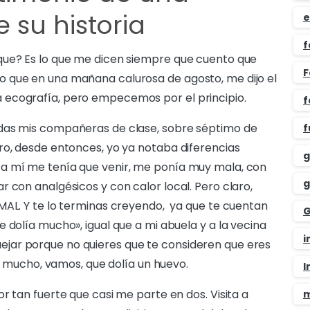
 su historia
e
f
que? Es lo que me dicen siempre que cuento que
F
 que en una mañana calurosa de agosto, me dijo el
 ecografía, pero empecemos por el principio.
f
odas mis compañeras de clase, sobre séptimo de
f
ro, desde entonces, yo ya notaba diferencias
g
 a mí me tenía que venir, me ponía muy mala, con
g
 con analgésicos y con calor local. Pero claro,
MAL. Y te lo terminas creyendo, ya que te cuentan
G
 dolía mucho», igual que a mi abuela y a la vecina
i
e quejar porque no quieres que te consideren que eres
ía mucho, vamos, que dolía un huevo.
I
r tan fuerte que casi me parte en dos. Visita a
m