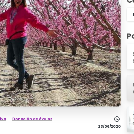
C
P
iva
Donación de óvulos
23/06/2020