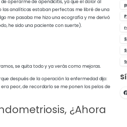
 de operarme de apendicitis, ya que el dolor al
p
 las analíticas estaban perfectas me libré de una
P
 algo me pasaba me hizo una ecografía y me derivó
do, he sido una paciente con suerte).
r
S
S
t
eramos, se quita todo y ya verás como mejoras.
S
rque después de la operación la enfermedad dijo:
ra era peor, de recordarlo se me ponen los pelos de
ndometriosis, ¿Ahora