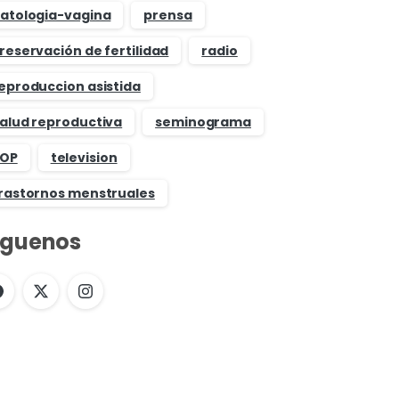
atologia-vagina
prensa
reservación de fertilidad
radio
eproduccion asistida
alud reproductiva
seminograma
OP
television
rastornos menstruales
íguenos