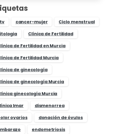
tiquetas
tv
cancer-mujer
Ciclo menstrual
itologia
Clínica de Fertilidad
línica de Fertilidad en Murcia
línica de Fertilidad Murcia
línica de ginecología
línica de ginecología Murcia
línica ginecología Murcia
línica Imar
dismenorrea
olor ovarios
donación de óvulos
mbarazo
endometriosis