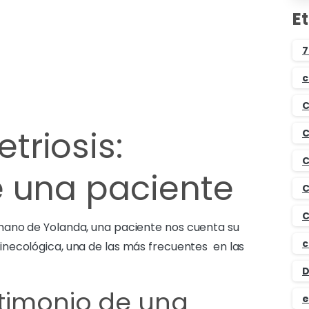
E
7
c
C
riosis:
C
C
e una paciente
C
C
mano de Yolanda, una paciente nos cuenta su
c
necológica, una de las más frecuentes en las
D
stimonio de una
e