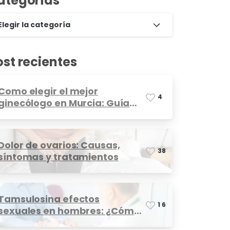
ategorías
Elegir la categoría
ost recientes
Como elegir el mejor
4
ginecólogo en Murcia: Guía
completa
Dolor de ovarios: Causas,
3
8
síntomas y tratamientos
Tamsulosina efectos
1
6
sexuales en hombres: ¿Cómo
afecta?