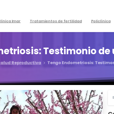
línica Imar
Tratamientos de fertilidad
Policlínica
etriosis:
Testimonio
de
Salud Reproductiva
Tengo Endometriosis: Testimon