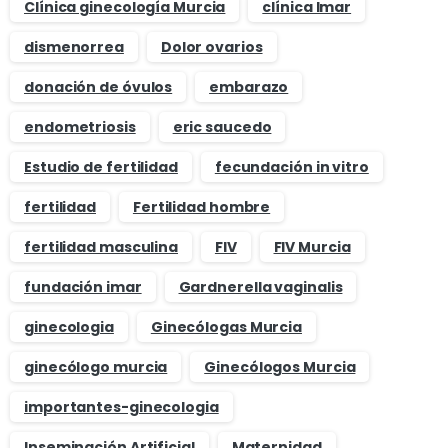
Clínica ginecología Murcia
clínica Imar
dismenorrea
Dolor ovarios
donación de óvulos
embarazo
endometriosis
eric saucedo
Estudio de fertilidad
fecundación in vitro
fertilidad
Fertilidad hombre
fertilidad masculina
FIV
FIV Murcia
fundación imar
Gardnerella vaginalis
ginecologia
Ginecólogas Murcia
ginecólogo murcia
Ginecólogos Murcia
importantes-ginecologia
Inseminación Artificial
Maternidad