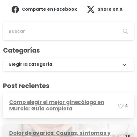
Comparte en Facebook
Share on X
Categorías
Elegir la categoría
Post recientes
Como elegir el mejor ginecólogo en
4
Murcia: Guía completa
Dolor de ovarios: Causas, síntomas y
3
8