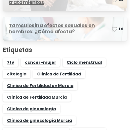
tratamientos
Tamsulosina efectos sexuales en
1
6
hombres: ¿Cómo afecta?
Etiquetas
7tv
cancer-mujer
Ciclo menstrual
citologia
Clínica de Fertilidad
Clínica de Fertilidad en Murcia
Clínica de Fertilidad Murcia
Clínica de ginecología
Clínica de ginecología Murcia