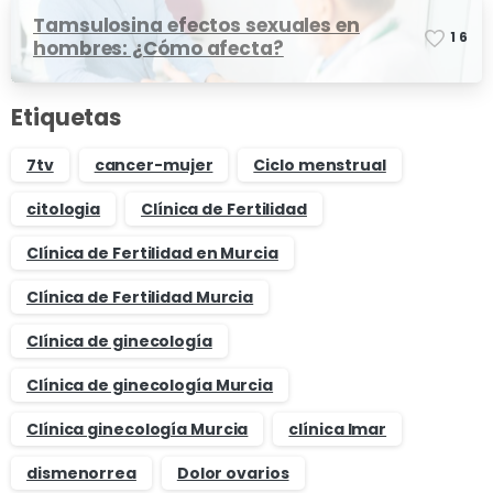
Tamsulosina efectos sexuales en
1
6
hombres: ¿Cómo afecta?
Etiquetas
7tv
cancer-mujer
Ciclo menstrual
citologia
Clínica de Fertilidad
Clínica de Fertilidad en Murcia
Clínica de Fertilidad Murcia
Clínica de ginecología
Clínica de ginecología Murcia
Clínica ginecología Murcia
clínica Imar
dismenorrea
Dolor ovarios