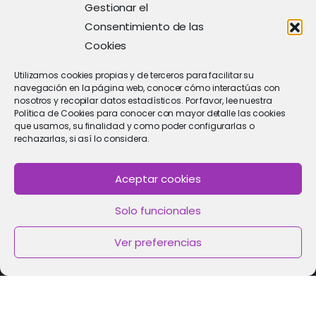
Gestionar el
Consentimiento de las
Cookies
Utilizamos cookies propias y de terceros para facilitar su
navegación en la página web, conocer cómo interactúas con
nosotros y recopilar datos estadísticos. Por favor, lee nuestra
Política de Cookies para conocer con mayor detalle las cookies
que usamos, su finalidad y como poder configurarlas o
rechazarlas, si así lo considera.
Aceptar cookies
PIDE CITA
Solo funcionales
Solicitar cita con un especialista
Ver preferencias
Política de Cookies
|
Política de privacidad
|
Aviso Legal
2021 © Clínica de Fertilidad Imar