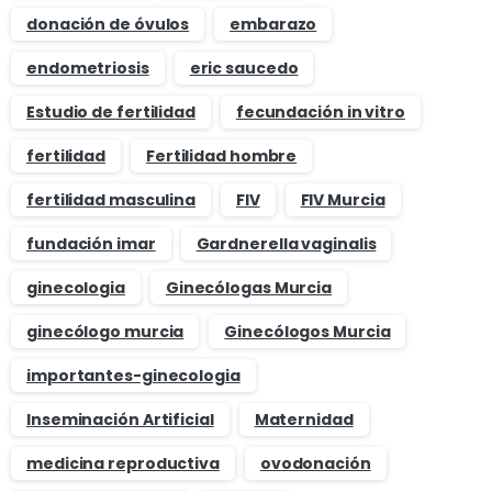
donación de óvulos
embarazo
endometriosis
eric saucedo
Estudio de fertilidad
fecundación in vitro
fertilidad
Fertilidad hombre
fertilidad masculina
FIV
FIV Murcia
fundación imar
Gardnerella vaginalis
ginecologia
Ginecólogas Murcia
ginecólogo murcia
Ginecólogos Murcia
importantes-ginecologia
Inseminación Artificial
Maternidad
medicina reproductiva
ovodonación