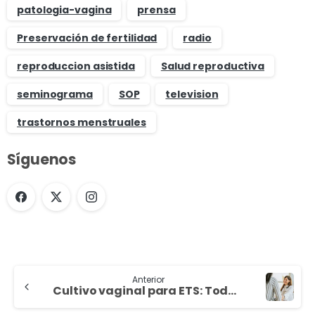
patologia-vagina
prensa
Preservación de fertilidad
radio
reproduccion asistida
Salud reproductiva
seminograma
SOP
television
trastornos menstruales
Síguenos
Anterior
Cultivo vaginal para ETS: Todo lo que necesitas saber