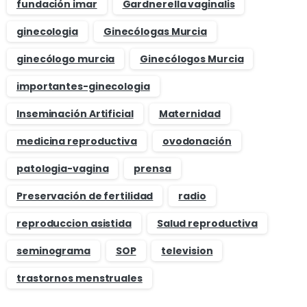
fundación imar
Gardnerella vaginalis
ginecologia
Ginecólogas Murcia
ginecólogo murcia
Ginecólogos Murcia
importantes-ginecologia
Inseminación Artificial
Maternidad
medicina reproductiva
ovodonación
patologia-vagina
prensa
Preservación de fertilidad
radio
reproduccion asistida
Salud reproductiva
seminograma
SOP
television
trastornos menstruales