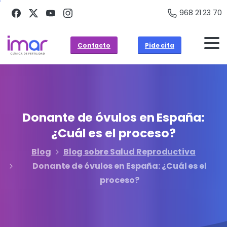
968 21 23 70
Contacto
Pide cita
Donante
de
óvulos
en
España:
¿Cuál
es
el
proceso?
Blog
Blog sobre Salud Reproductiva
Donante de óvulos en España: ¿Cuál es el
proceso?