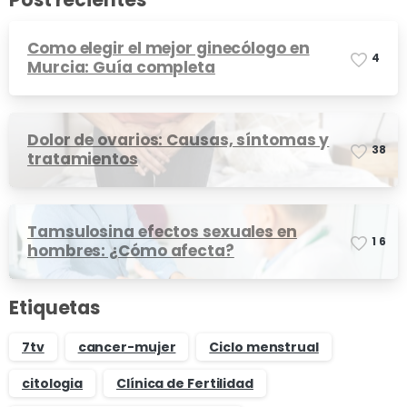
Como elegir el mejor ginecólogo en
4
Murcia: Guía completa
Dolor de ovarios: Causas, síntomas y
3
8
tratamientos
Tamsulosina efectos sexuales en
1
6
hombres: ¿Cómo afecta?
Etiquetas
7tv
cancer-mujer
Ciclo menstrual
citologia
Clínica de Fertilidad