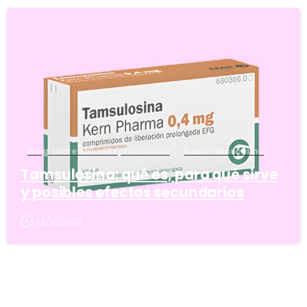
5
Blog sobre Salud Reproductiva
Factor Masculino
Tamsulosina: qué es, para qué sirve
y posibles efectos secundarios
28/10/2025