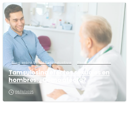
1
6
Blog sobre Salud Reproductiva
Factor Masculino
Tamsulosina efectos sexuales en
hombres: ¿Cómo afecta?
06/11/2025